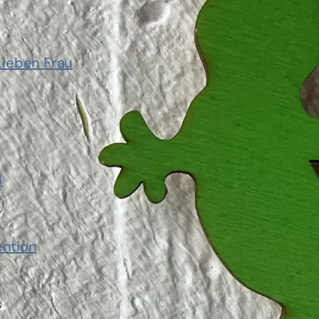
Lieben Frau
d
ention