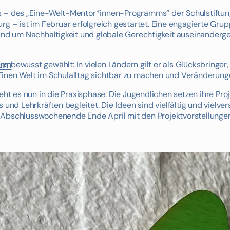
s – des „Eine-Welt-Mentor*innen-Programms“ der Schulstiftung
rg – ist im Februar erfolgreich gestartet. Eine engagierte Gru
rund um Nachhaltigkeit und globale Gerechtigkeit auseinanderg
ium
 bewusst gewählt: In vielen Ländern gilt er als Glücksbringer,
Einen Welt im Schulalltag sichtbar zu machen und Veränderun
 es nun in die Praxisphase: Die Jugendlichen setzen ihre Pro
d Lehrkräften begleitet. Die Ideen sind vielfältig und vielve
 Abschlusswochenende Ende April mit den Projektvorstellunge