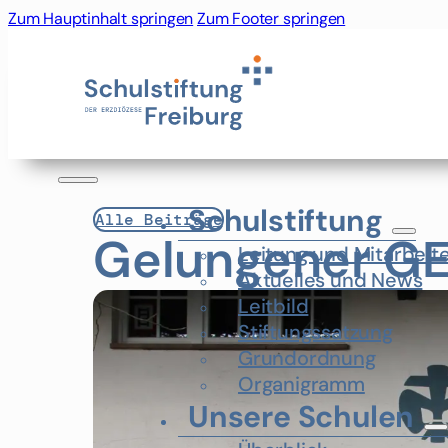
Zum Hauptinhalt springen
Zum Footer springen
Schulstiftung
Alle Beiträge
Gelungener GE
Leitung und Mitarbeit
Aktuelles und News
Leitbild
Stiftungssatzung
Grundordnung
Organigramm
Unsere Schulen