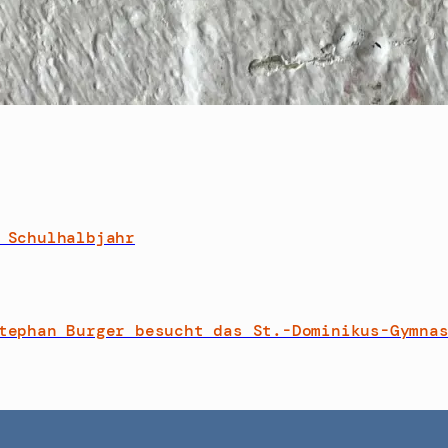
 Schulhalbjahr
tephan Burger besucht das St.-Dominikus-Gymna