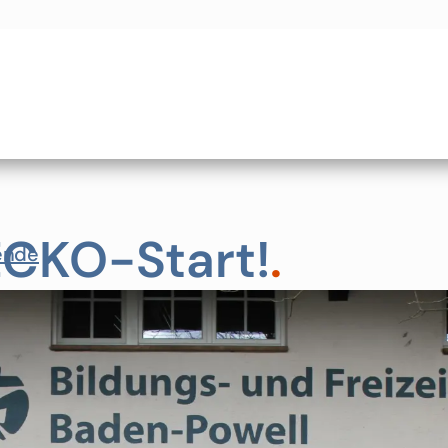
CKO-Start!
.
ende