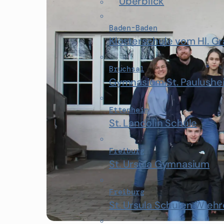
Überblick
Baden-Baden
Klosterschule vom Hl. G
Bruchsal
Gymnasium St. Paulushe
Ettenheim
St. Landolin Schule
Freiburg
St. Ursula Gymnasium
Freiburg
St. Ursula Schulen Wiehr