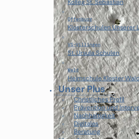
Kolleg St. Sebastian
Offenburg
Klosterschulen Unserer 
VS-Villingen
St. Ursula Schulen
Wald
Heimschule Kloster Wal
Unser Plus
Christliches Profil
Prävention und Interv
Nachhaltigkeit
Digitales
Beratung