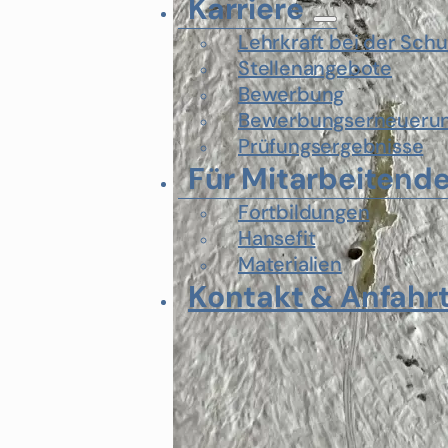
Karriere
Lehrkraft bei der Schu
Stellenangebote
Bewerbung
Bewerbungserneueru
Prüfungsergebnisse
Für Mitarbeitend
Fortbildungen
Hansefit
Materialien
Kontakt & Anfahr