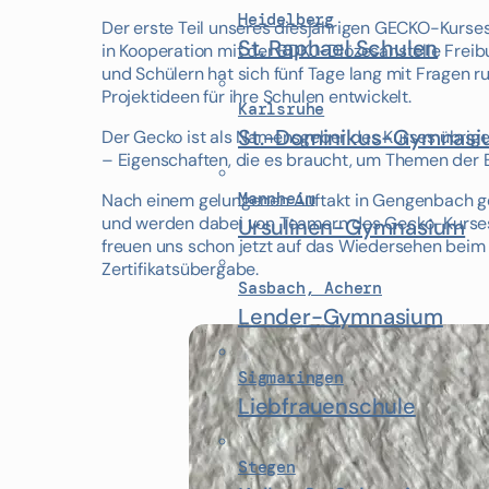
Heidelberg
Der erste Teil unseres diesjährigen GECKO-Kurse
St. Raphael Schulen
in Kooperation mit der BDKJ-Diözesanstelle Freibu
und Schülern hat sich fünf Tage lang mit Fragen 
Projektideen für ihre Schulen entwickelt.
Karlsruhe
St.-Dominikus-Gymnas
Der Gecko ist als Namensgeber des Kurses übrigens
– Eigenschaften, die es braucht, um Themen der 
Mannheim
Nach einem gelungenen Auftakt in Gengenbach geht
und werden dabei von Teamern des Gecko-Kurses un
Ursulinen-Gymnasium
freuen uns schon jetzt auf das Wiedersehen beim
Zertifikatsübergabe.
Sasbach, Achern
Lender-Gymnasium
Sigmaringen
Liebfrauenschule
Stegen