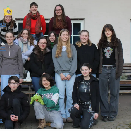
rab
im
e