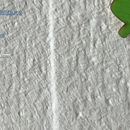
lstiftung
ng
e
t