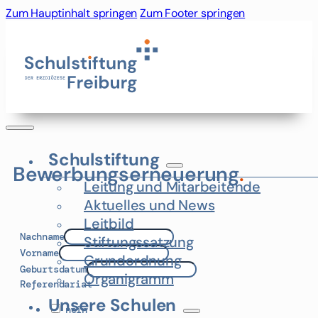
Zum Hauptinhalt springen
Zum Footer springen
Schulstiftung
Bewerbungserneuerung
.
Leitung und Mitarbeitende
Aktuelles und News
Leitbild
Nachname
Stiftungssatzung
Vorname
Grundordnung
Geburtsdatum
Organigramm
Referendariat
Unsere Schulen
nein