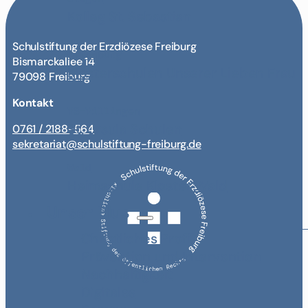
Kolleg St. Sebastian
Schulstiftung der Erzdiözese Freiburg
Offenburg
Bismarckallee 14
Klosterschulen Unserer Lieben Frau
79098 Freiburg
Kontakt
VS-Villingen
St. Ursula Schulen
0761 / 2188-564
sekretariat@schulstiftung-freiburg.de
Wald
Heimschule Kloster Wald
Unser Plus
Christliches Profil
Prävention und Intervention
Nachhaltigkeit
Digitales