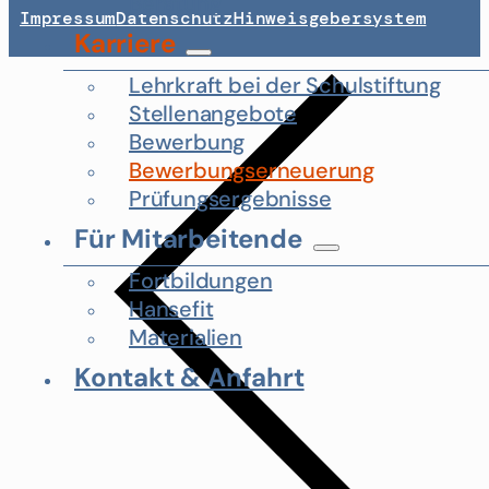
Beratung
Impressum
Datenschutz
Hinweisgebersystem
Karriere
Lehrkraft bei der Schulstiftung
Stellenangebote
Bewerbung
Bewerbungserneuerung
Prüfungsergebnisse
Für Mitarbeitende
Fortbildungen
Hansefit
Materialien
Kontakt & Anfahrt