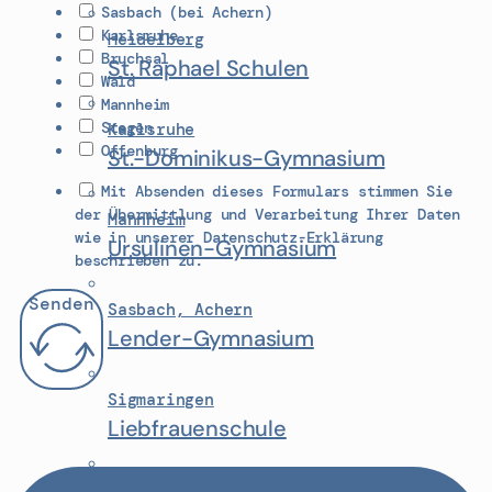
Sasbach (bei Achern)
Karlsruhe
Heidelberg
Bruchsal
St. Raphael Schulen
Wald
Mannheim
Stegen
Karlsruhe
Offenburg
St.-Dominikus-Gymnasium
Mit Absenden dieses Formulars stimmen Sie
der Übermittlung und Verarbeitung Ihrer Daten
Mannheim
wie in unserer Datenschutz-Erklärung
Ursulinen-Gymnasium
beschrieben zu.
Senden
Sasbach, Achern
Lender-Gymnasium
Sigmaringen
Liebfrauenschule
Stegen