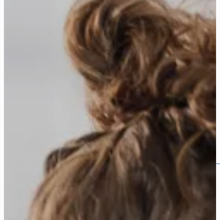
Kolleg St. Sebastian
Offenburg
Klosterschulen Unserer Lieben Frau
VS-Villingen
St. Ursula Schulen
Wald
Heimschule Kloster Wald
Unser Plus
Christliches Profil
Prävention und Intervention
Nachhaltigkeit
Digitales