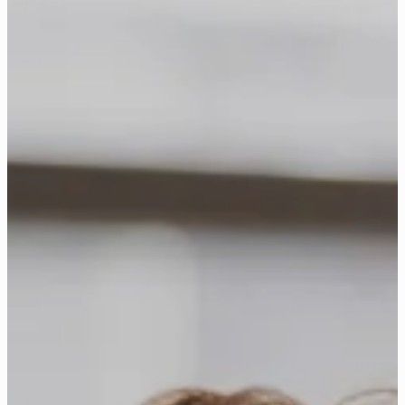
Heidelberg
St. Raphael Schulen
Karlsruhe
St.-Dominikus-Gymnasium
Mannheim
Ursulinen-Gymnasium
Sasbach, Achern
Lender-Gymnasium
Sigmaringen
Liebfrauenschule
Stegen