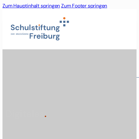
Zum Hauptinhalt springen
Zum Footer springen
Schulstiftung
Leitung und Mitarbeitende
Aktuelles und News
Leitbild
Stiftungssatzung
Digitales
.
Grundordnung
Organigramm
Unsere Schulen