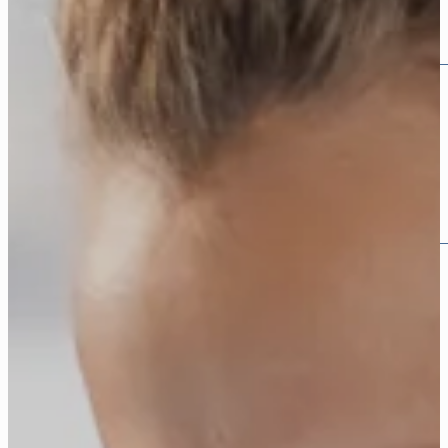
Beratung
Karriere
Lehrkraft bei der Schulstiftung
Stellenangebote
Bewerbung
Bewerbungserneuerung
Prüfungsergebnisse
Für Mitarbeitende
Fortbildungen
Hansefit
Materialien
Kontakt & Anfahrt