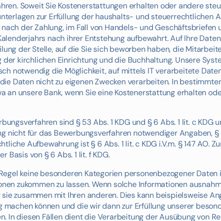
ren. Soweit Sie Kostenerstattungen erhalten oder andere ste
terlagen zur Erfüllung der haushalts- und steuerrechtlichen 
s nach der Zahlung, im Fall von Handels- und Geschäftsbriefen
alenderjahrs nach ihrer Entstehung aufbewahrt. Auf Ihre Daten
lung der Stelle, auf die Sie sich beworben haben, die Mitarbeite
ng der kirchlichen Einrichtung und die Buchhaltung. Unsere Sy
h notwendig die Möglichkeit, auf mittels IT verarbeitete Daten
ie Daten nicht zu eigenen Zwecken verarbeiten. In bestimmten
 an unsere Bank, wenn Sie eine Kostenerstattung erhalten oder
ngsverfahren sind § 53 Abs. 1 KDG und § 6 Abs. 1 lit. c KDG u
ng nicht für das Bewerbungsverfahren notwendiger Angaben, § 6 
liche Aufbewahrung ist § 6 Abs. 1 lit. c KDG i.V.m. § 147 AO. Z
Basis von § 6 Abs. 1 lit. f KDG.
egel keine besonderen Kategorien personenbezogener Daten i.S.
ationen zukommen zu lassen. Wenn solche Informationen ausnah
r sie zusammen mit Ihren anderen. Dies kann beispielsweise A
lig machen können und die wir dann zur Erfüllung unserer beson
. In diesen Fällen dient die Verarbeitung der Ausübung von Re