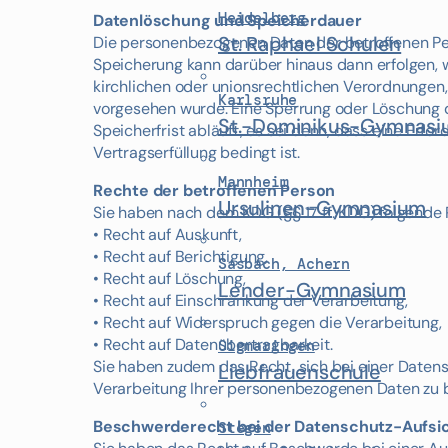
Heidelberg
Datenlöschung und Speicherdauer
St. Raphael Schulen
Die personenbezogenen Daten der betroffenen Per
Speicherung kann darüber hinaus dann erfolgen, 
kirchlichen oder unionsrechtlichen Verordnungen,
Karlsruhe
vorgesehen wurde. Eine Sperrung oder Löschung 
St.-Dominikus-Gymnas
Speicherfrist abläuft, es sei denn, dass eine Erf
Vertragserfüllung bedingt ist.
Mannheim
Rechte der betroffenen Person
Ursulinen-Gymnasium
Sie haben nach dem KDG (§§ 17 ff. KDG) folgende
• Recht auf Auskunft,
• Recht auf Berichtigung,
Sasbach, Achern
• Recht auf Löschung,
Lender-Gymnasium
• Recht auf Einschränkung der Verarbeitung,
• Recht auf Widerspruch gegen die Verarbeitung,
• Recht auf Datenübertragbarkeit.
Sigmaringen
Sie haben zudem das Recht, sich bei einer Datens
Liebfrauenschule
Verarbeitung Ihrer personenbezogenen Daten zu
Beschwerderecht bei der Datenschutz-Aufsi
Stegen