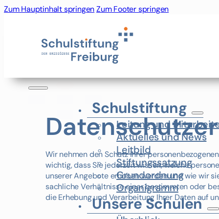
Zum Hauptinhalt springen
Zum Footer springen
Schulstiftung
Datenschutzer
Leitung und Mitarbeit
Aktuelles und News
Leitbild
Wir nehmen den Schutz Ihrer personenbezogenen 
Stiftungssatzung
wichtig, dass Sie jederzeit wissen, welche pers
Grundordnung
unserer Angebote erhoben werden und wie wir si
sachliche Verhältnisse einer bestimmten oder be
Organigramm
die Erhebung und Verarbeitung Ihrer Daten auf u
Unsere Schulen