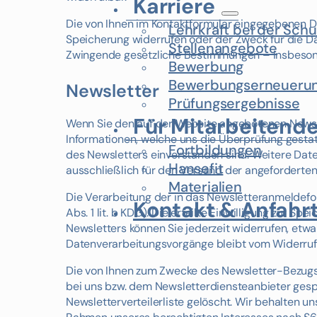
Karriere
Die von Ihnen im Kontaktformular eingegebenen Dat
Lehrkraft bei der Schu
Speicherung widerrufen oder der Zweck für die Da
Stellenangebote
Zwingende gesetzliche Bestimmungen – insbesond
Bewerbung
Bewerbungserneueru
Newsletter
Prüfungsergebnisse
Für Mitarbeitend
Wenn Sie den auf der Website angebotenen Newsl
Informationen, welche uns die Überprüfung gest
Fortbildungen
des Newsletters einverstanden sind. Weitere Daten
Hansefit
ausschließlich für den Versand der angeforderten 
Materialien
Die Verarbeitung der in das Newsletteranmeldefor
Kontakt & Anfahr
Abs. 1 lit. b KDG). Die erteilte Einwilligung zur
Newsletters können Sie jederzeit widerrufen, etw
Datenverarbeitungsvorgänge bleibt vom Widerruf
Die von Ihnen zum Zwecke des Newsletter-Bezugs 
bei uns bzw. dem Newsletterdiensteanbieter gesp
Newsletterverteilerliste gelöscht. Wir behalten 