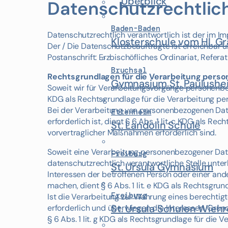
Überblick
Datenschutzrechtlich
Baden-Baden
Datenschutzrechtlich verantwortlich ist der im 
Klosterschule vom Hl. G
Der / Die Datenschutzbeauftragte ist erreichbar 
Postanschrift: Erzbischöfliches Ordinariat, Refera
Bruchsal
Rechtsgrundlagen für die Verarbeitung pers
Gymnasium St. Paulushe
Soweit wir für Verarbeitungsvorgänge personenbezo
KDG als Rechtsgrundlage für die Verarbeitung p
Bei der Verarbeitung von personenbezogenen Daten,
Ettenheim
erforderlich ist, dient § 6 Abs. 1 lit. c KDG als R
St. Landolin Schule
vorvertraglicher Maßnahmen erforderlich sind.
Soweit eine Verarbeitung personenbezogener Daten 
Freiburg
datenschutzrechtlich verantwortliche Stelle unterli
St. Ursula Gymnasium
Interessen der betroffenen Person oder einer an
machen, dient § 6 Abs. 1 lit. e KDG als Rechtsgrun
Freiburg
Ist die Verarbeitung zur Wahrung eines berechtigt
St. Ursula Schulen Wiehr
erforderlich und überwiegen die Interessen, Grun
§ 6 Abs. 1 lit. g KDG als Rechtsgrundlage für die V