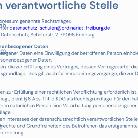
 verantwortliche Stelle
Impressum genannte Rechtsträger.
rab
unter
datenschutz-schulen@ordinariat-freiburg.de
t Datenschutz, Schoferstr. 2, 79098 Freiburg
onenbezogener Daten
im
gener Daten eine Einwilligung der betroffenen Person einholen, 
ersonenbezogener Daten.
 die zur Erfüllung eines Vertrages, dessen Vertragspartei die 
echtsgrundlage. Dies gilt auch für Verarbeitungsvorgänge, die zur
zur Erfüllung einer rechtlichen Verpflichtung erforderlich ist,
egt, dient § 6 Abs. 1 lit. d KDG als Rechtsgrundlage. Für den Fa
deren natürlichen Person eine Verarbeitung personenbezogener 
dlage.
en Interesses der datenschutzrechtlich verantwortlichen Stelle
e
drechte und Grundfreiheiten des Betroffenen das erstgenannte I
erarbeitung.