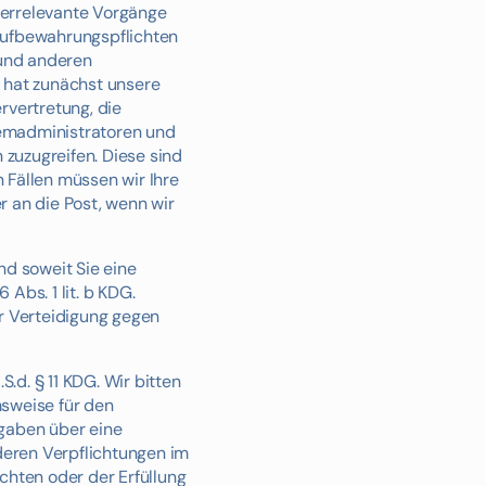
uerrelevante Vorgänge
Aufbewahrungspflichten
 und anderen
 hat zunächst unsere
rvertretung, die
stemadministratoren und
 zuzugreifen. Diese sind
 Fällen müssen wir Ihre
 an die Post, wenn wir
nd soweit Sie eine
Abs. 1 lit. b KDG.
ur Verteidigung gegen
d. § 11 KDG. Wir bitten
msweise für den
ngaben über eine
deren Verpflichtungen im
chten oder der Erfüllung