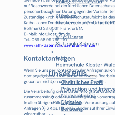
Sie haben das Recht auf Beschwerde bei einer A
Kolleg St. Sebastian
auf Beschwerde bei der kirchlichen Datenschutzauf
personenbezogenen Daten gegen die Vorschriften
Offenburg
Zuständige kirchliche Datenschutzaufsicht ist da
Klosterschulen Unserer 
Katholisches Datenschutzzentrum Frankfurt (Kdö
Roßmarkt 23, 60311 Frankfurt/M.
E-Mail: info@kdsz-ffm.de
VS-Villingen
Tel.: 069 58 99 755 -10
St. Ursula Schulen
www.kath-datenschutzzentrum-ffm.de
Kontaktanfragen
Wald
Heimschule Kloster Wal
Wenn Sie uns per Kontaktformular Anfragen zukom
Unser Plus
dort angegebenen Kontaktdaten zwecks Bearbeitun
Christliches Profil
geben wir nicht ohne Ihre Einwilligung weiter.
Prävention und Interv
Die Verarbeitung dieser Daten erfolgt auf Grundlage
Nachhaltigkeit
zusammenhängt oder zur Durchführung vorvertrag
Digitales
In allen übrigen Fällen beruht die Verarbeitung a
Beratung
Anfragen (§ 6 Abs. 1 lit. g KDG) oder auf Ihrer Einwi
widerrufbar.