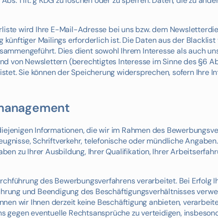
bs. 1 lit. g KDG zu löschen oder zu sperren. Daten, die zu and
liste wird Ihre E-Mail-Adresse bei uns bzw. dem Newsletterdien
 künftiger Mailings erforderlich ist. Die Daten aus der Blacklis
ammengeführt. Dies dient sowohl Ihrem Interesse als auch un
 von Newslettern (berechtigtes Interesse im Sinne des §6 Abs. 
ristet. Sie können der Speicherung widersprechen, sofern Ihre I
smanagement
 diejenigen Informationen, die wir im Rahmen des Bewerbungsve
eugnisse, Schriftverkehr, telefonische oder mündliche Angaben
n zu Ihrer Ausbildung, Ihrer Qualifikation, Ihrer Arbeitserfah
urchführung des Bewerbungsverfahrens verarbeitet. Bei Erfolg
hführung und Beendigung des Beschäftigungsverhältnisses verw
nen wir Ihnen derzeit keine Beschäftigung anbieten, verarbeite
s gegen eventuelle Rechtsansprüche zu verteidigen, insbeson