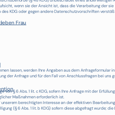
ufsichtsbehörde (§ 48 KDG) unbeschadet eines anderweitigen 
sicht, wenn sie der Ansicht ist, dass die Verarbeitung der sie
 des KDG oder gegen andere Datenschutzvorschriften verstößt
s
Lieben Frau
R)
d
men lassen, werden Ihre Angaben aus dem Anfrageformular ink
g der Anfrage und für den Fall von Anschlussfragen bei uns g
ention
 von § 6 Abs. 1 lit. c KDG, sofern Ihre Anfrage mit der Erfüllun
licher Maßnahmen erforderlich ist.
uf unserem berechtigten Interesse an der effektiven Bearbeitun
lligung (§ 6 Abs. 1 lit. b KDG) sofern diese abgefragt wurde; die 