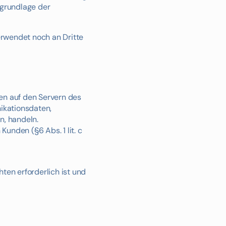
sgrundlage der
erwendet noch an Dritte
en auf den Servern des
nikationsdaten,
n, handeln.
unden (§6 Abs. 1 lit. c
hten erforderlich ist und