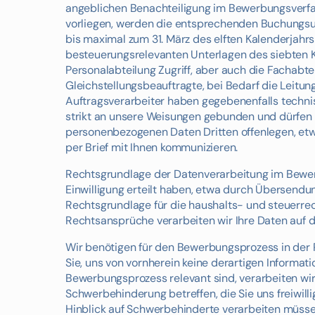
angeblichen Benachteiligung im Bewerbungsverfah
vorliegen, werden die entsprechenden Buchungsun
bis maximal zum 31. März des elften Kalenderjahr
besteuerungsrelevanten Unterlagen des siebten K
Personalabteilung Zugriff, aber auch die Fachabtei
Gleichstellungsbeauftragte, bei Bedarf die Leitu
Auftragsverarbeiter haben gegebenenfalls technisc
strikt an unsere Weisungen gebunden und dürfen d
personenbezogenen Daten Dritten offenlegen, etwa
per Brief mit Ihnen kommunizieren.
Rechtsgrundlage der Datenverarbeitung im Bewerbu
Einwilligung erteilt haben, etwa durch Übersendu
Rechtsgrundlage für die haushalts- und steuerrecht
Rechtsansprüche verarbeiten wir Ihre Daten auf der 
Wir benötigen für den Bewerbungsprozess in der R
Sie, uns von vornherein keine derartigen Inform
Bewerbungsprozess relevant sind, verarbeiten wi
Schwerbehinderung betreffen, die Sie uns freiwil
Hinblick auf Schwerbehinderte verarbeiten müssen