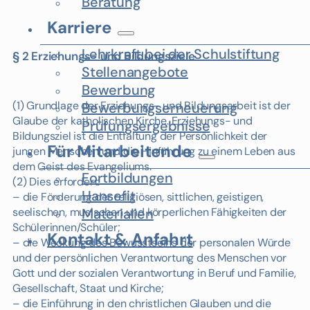
Beratung
Karriere
Lehrkraft bei der Schulstiftung
§ 2 Erziehungs- und Bildungsziele
Stellenangebote
Bewerbung
(1) Grundlage der Erziehungs- und Bildungsarbeit ist der
Bewerbungserneuerung
Glaube der katholischen Kirche. Erziehungs- und
Prüfungsergebnisse
Bildungsziel ist die Entfaltung der Persönlichkeit der
Für Mitarbeitende
jungen Menschen und die Hinführung zu einem Leben aus
dem Geist des Evangeliums.
Fortbildungen
(2) Dies erfordert:
Hansefit
– die Förderung der religiösen, sittlichen, geistigen,
seelischen, musischen und körperlichen Fähigkeiten der
Materialien
Schülerinnen/Schüler;
Kontakt & Anfahrt
– die Weckung des Bewusstseins der personalen Würde
und der persönlichen Verantwortung des Menschen vor
Gott und der sozialen Verantwortung in Beruf und Familie,
Gesellschaft, Staat und Kirche;
– die Einführung in den christlichen Glauben und die