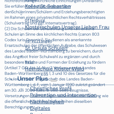
nichtrechtsfähige kirchliche Einrichtungen (Anstalten).
Kolleg St. Sebastian
Sie erfüllen ihre Aufgaben gegenüber
denSchülerinnen/Schülern und Erziehungsberechtigten
im Rahmen eines privatrechtlichen Rechtsverhältnisses
Offenburg
(Schulvertrag und ggf. Internatsvertrag).
Klosterschulen Unserer Lieben Frau
(2) Die Schulen der Schulstiftung sind katholische
Schulen im Sinne des kirchlichen Rechts (canon 803
Codex luris Canonici). Sie dienen als anerkannte
VS-Villingen
Ersatzschulen der öffentlichen Aufgabe, das Schulwesen
St. Ursula Schulen
des Landes Baden-Württemberg zu bereichern, durch
das Angebot freier Schulwahl zu ergänzen und durch
Wald
besondere Inhalte und Formen der Erziehung zu fördern
(Artikel 7 GG, Art. 14 Abs. 2 Verfassung des Landes
Heimschule Kloster Wald
Baden-Württemberg,§§ 1, 3 und 10 des Gesetzes für die
Unser Plus
Schulen in freier Trägerschaft des Landes Baden-
Württemberg i. d. F. vom 1. Januar 1990 zuletzt geändert
Christliches Profil
am 30. Juli 2009 (GBL. S. 365, 366). Zeugnisse,
Prävention und Intervention
Versetzungen und Prüfungen haben dieselbe Geltung wie
Nachhaltigkeit
die öffentlicher Schulen und verleihen dieselben
Berechtigungen.
Digitales