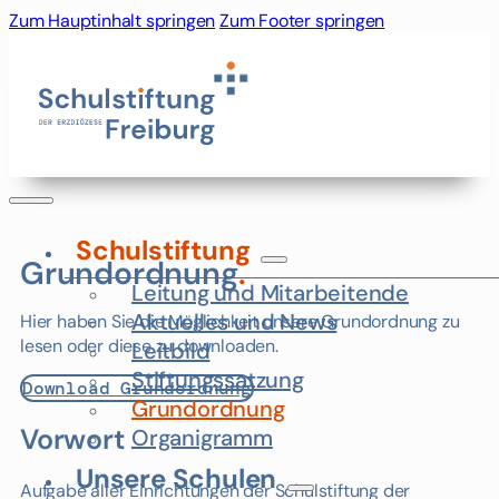
Zum Hauptinhalt springen
Zum Footer springen
Schulstiftung
Grundordnung
.
Leitung und Mitarbeitende
Aktuelles und News
Hier haben Sie die Möglichkeit unsere Grundordnung zu
lesen oder diese zu downloaden.
Leitbild
Stiftungssatzung
Download Grundordnung
Grundordnung
Vorwort
Organigramm
Unsere Schulen
Aufgabe aller Einrichtungen der Schulstiftung der