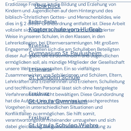
Erzdiözese Freiburg ist die Bildung und Erziehung von
Überblick
Kindern und Jugendlichen auf dem Hintergrund des
biblisch-christlichen Gottes- und Menschenbildes, wie
Baden-Baden
dies in § 2 dieser Grundordnung entfaltet ist. Diese Arbeit
Klosterschule vom Hl. Grab
vollzieht sich täglich in vielfältiger und differenzierter
Weise in unseren Schulen, in den Klassen, in den
Lehrerkollegien, bei Elternversammlungen. Mit großem
Bruchsal
Engagement stellen sich die am Schulleben Beteiligten
Gymnasium St. Paulusheim
dieser Auf-gabe, die es den Kindern und Jugendlichen
ermöglichen soll, als mündige Mitglieder der Gesellschaft
unsere Welt mitzugestalten. Ein so vielfältiges
Ettenheim
Zusammenwirken von Schülerinnen und Schülern, Eltern,
St. Landolin Schule
Lehrkräften und Erzieherinnen und Erziehern, Schulleitung
und technischem Personal lässt sich ohne festgelegte
Freiburg
Verfahrensweisen nicht bewältigen. Diese Grundordnung
St. Ursula Gymnasium
hat die Aufgabe, ein transparentes und sachgerechtes
Vorgehen in unterschiedlichen Situationen und
Konfliktfällen zu ermöglichen. Sie hilft somit,
Freiburg
verantwortungsvoll miteinander umzugehen und sich
St. Ursula Schulen Wiehre
dabei gleichzeitig der gemeinsamen Zielsetzung zu