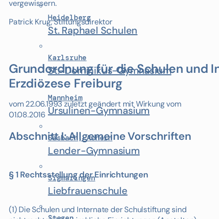
vergewissern.
Heidelberg
Patrick Krug, Stiftungsdirektor
St. Raphael Schulen
Karlsruhe
Grundordnung für die Schulen und In
St.-Dominikus-Gymnasium
Erzdiözese Freiburg
Mannheim
vom 22.06.1993 zuletzt geändert mit Wirkung vom
Ursulinen-Gymnasium
01.08.2016
Abschnitt I: Allgemeine Vorschriften
Sasbach, Achern
Lender-Gymnasium
§ 1 Rechtsstellung der Einrichtungen
Sigmaringen
Liebfrauenschule
(1) Die Schulen und Internate der Schulstiftung sind
Stegen