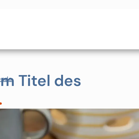
em Titel des
ende
.