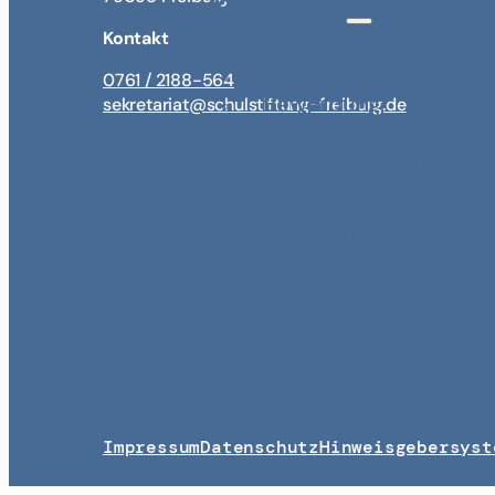
Karriere
Kontakt
Lehrkraft bei der Schu
Stellenangebote
0761 / 2188-564
Bewerbung
sekretariat@schulstiftung-freiburg.de
Bewerbungserneueru
Prüfungsergebnisse
Für Mitarbeitend
Fortbildungen
Hansefit
Materialien
Kontakt & Anfahr
Impressum
Datenschutz
Hinweisgebersyst