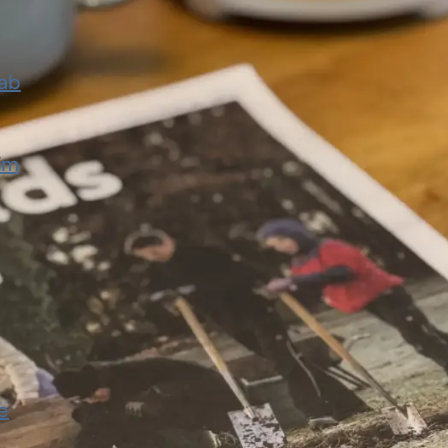
rab
im
e