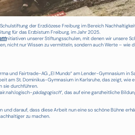
r Schulstiftung der Erzdiözese Freiburg im Bereich Nachhaltigkei
ung für das Erzbistum Freiburg, im Jahr 2025.
ium
en Initiativen unserer Stiftungsschulen, mit denen wir unsere Sc
zen, nicht nur Wissen zu vermitteln, sondern auch Werte – wie 
nfirma und Fairtrade-AG „El Mundo“ am Lender-Gymnasium in S
beit am St. Dominikus-Gymnasium in Karlsruhe, das zeigt, wie e
n sie durchführen.
air.nah.logisch-
pädagogisch
“, das auf eine ganzheitliche Bildu
 und darauf, dass diese Arbeit nun eine so schöne Bühne erhält
nachhaltiger zu machen.