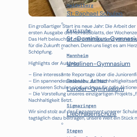
Heidelberg
St. Raphael Schulen
Ein großartiger Start ins neue Jahr: Die Arbeit de
Karlsruhe
ersten Ausgabe des Konradsblatts, der Wochenzeit
St.-Dominikus-Gymnas
Das Heft beleuchtet die vielfältigen und innovativ
für die Zukunft machen. Denn uns liegt es am Her
Schöpfung.
Mannheim
Ursulinen-Gymnasium
Highlights der Ausgabe:
– Eine interessante Reportage über die Juniore
– Ein spannendes Interview zur Nachhaltigkeitsar
Sasbach, Achern
an unseren Schulen sind und was für tolle Aktione
Lender-Gymnasium
– Die Vorstellung unseres einzigartigen Projekts „f
Nachhaltigkeit setzt.
Sigmaringen
Wir sind stolz auf das Engagement unserer Schulen
Liebfrauenschule
tagtäglich dazu beitragen, unsere Welt ein Stück 
Stegen