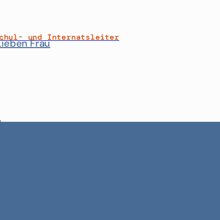
chul- und Internatsleiter
Lieben Frau
d
ention