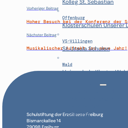
Kolleg St. Sebastian
Vorheriger Beitrag
Offenburg
Hoher Besuch bei der Konferenz der S
Klosterschulen Unserer 
Nächster Beitrag
VS-Villingen
St. Ursula Schulen
Musikalischer Auftakt ins neue Jahr!
Wald
Heimschule Kloster Wal
Unser Plus
Christliches Profil
Prävention und Interv
Nachhaltigkeit
Digitales
Schulstiftung der Erzdiözese Freiburg
Beratung
Bismarckallee 14
79098 Freiburg