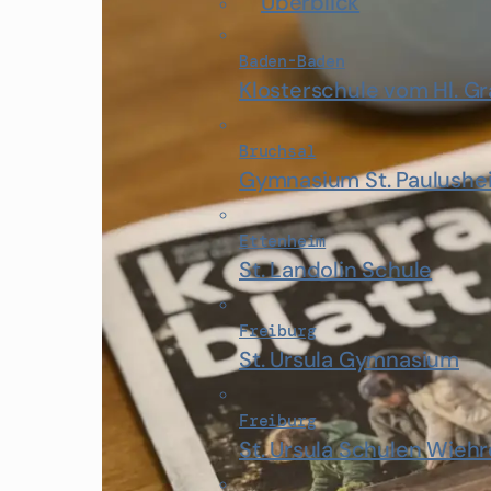
Überblick
Baden-Baden
Klosterschule vom Hl. G
Bruchsal
Gymnasium St. Paulushe
Ettenheim
St. Landolin Schule
Freiburg
St. Ursula Gymnasium
Freiburg
St. Ursula Schulen Wiehr