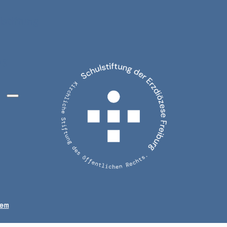
lstiftung
ng
e
t
em