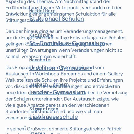
Aspekten des Themas. Am Nachmittag stand der
Erdüberlastungstag im Mittelpunkt, verbunden mit der
Heidelberg
Entwicklung einer gemeinsamen Schulaktion für alle
St. Raphael Schulen
Stiftungsschulen.
Darüber hinaus ging es um Veränderungsmanagement,
Karlsruhe
um die Frage, wie nachhaltige Entwicklungen an Schulen
St.-Dominikus-Gymnasium
gelingen können, und um den Umgang mit eigenen
unerfüllten Erwartungen, wenn Veränderungen nicht so
schnell vorankommen wie erhofft.
Mannheim
Ursulinen-Gymnasium
Das Programm lebte vom Mitmachen und vom
Austausch: In Workshops, Barcamps und einem Gallery
Walk stellten die Schulen ihre Projekte und Erfahrungen
Sasbach, Achern
vor, diskutierten Herausforderungen und entwickelten
Lender-Gymnasium
neue Ideen. Besonders wertvoll war dabei die Vernetzung
der Schulen untereinander. Der Austausch zeigte, wie
viele gute Ansätze bereits an den verschiedenen
Sigmaringen
Standorten entstanden sind und wie viel man
Liebfrauenschule
voneinander lernen kann.
In seinem Grußwort erinnerte Stiftungsdirektor Patrick
Stegen