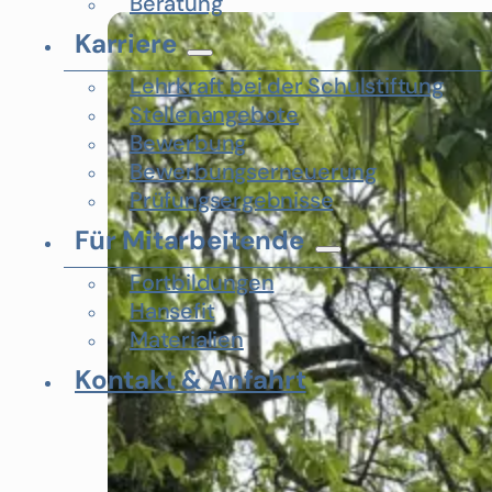
Beratung
Karriere
Lehrkraft bei der Schulstiftung
Stellenangebote
Bewerbung
Bewerbungserneuerung
Prüfungsergebnisse
Für Mitarbeitende
Fortbildungen
Hansefit
Materialien
Kontakt & Anfahrt