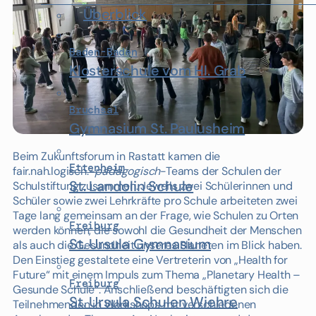
Überblick
Baden-Baden
Klosterschule vom Hl. Grab
Bruchsal
Gymnasium St. Paulusheim
Beim Zukunftsforum in Rastatt kamen die
Ettenheim
fair.nah.logisch.-
pädagogisch
-Teams der Schulen der
St. Landolin Schule
Schulstiftung zusammen. Jeweils zwei Schülerinnen und
Schüler sowie zwei Lehrkräfte pro Schule arbeiteten zwei
Tage lang gemeinsam an der Frage, wie Schulen zu Orten
Freiburg
werden können, die sowohl die Gesundheit der Menschen
St. Ursula Gymnasium
als auch die Gesundheit unseres Planeten im Blick haben.
Den Einstieg gestaltete eine Vertreterin von „Health for
Future“ mit einem Impuls zum Thema „Planetary Health –
Freiburg
Gesunde Schule“. Anschließend beschäftigten sich die
St. Ursula Schulen Wiehre
Teilnehmenden in Workshops mit verschiedenen