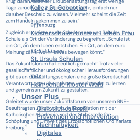
Krug daran, dass der Erdüberlastungstag erst wenige
Kolleg St. Sebastian
Tage zurückliegt: „Es reicht nicht mehr, einfach nur
darüber Bescheid zu wissen. Vielmehr scheint die Zeit
zum Handeln gekommen zu sein.“
Offenburg
Zugleich ermutigte er die Schülerinnen und Schüler, ihre
Klosterschulen Unserer Lieben Frau
Schule als Ort der Veränderung zu begreifen: „Schule ist
ein Ort, an dem Ideen entstehen. Ein Ort, an dem eure
VS-Villingen
Meinung zählt, wo ihr etwas bewegen könnt.“
St. Ursula Schulen
Das Zukunftsforum hat deutlich gemacht: Trotz vieler
gesellschaftlicher und ökologischer Herausforderungen
Wald
gibt es an den Stiftungsschulen eine große Bereitschaft,
Verantwortung zu übernehmen, voneinander zu lernen
Heimschule Kloster Wald
und gemeinsam Zukunft zu gestalten.
Unser Plus
Geleitet wurde unser Zukunftsforum von unserem BNE-
Christliches Profil
Beauftragten Jakob von Au in Kooperation mit der
Katholischen Akademie und der Stabsstelle für
Prävention und Intervention
Schöpfung und Umwelt des Erzbischöflichen Ordinariats
Nachhaltigkeit
Freiburg.
Digitales