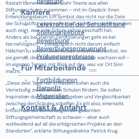
Beratung
Rastatt kamen in diesem Jahr Teams aus allen
Stiftungsschulen zusammen – mit im Gepäck: ihren
Karriere
Entwicklungsbaum. Ein Symbol, das nicht nur die Ziele
der Schulstiftungsgemeinschaft sichtbar macht, sondern
Lehrkraft bei der Schulstiftung
auch zeigt, was jede Schule schon geschafft hat.
Stellenangebote
Anders als bei starren Zertifizierungen geht es bei
Bewerbung
fair.nah.logisch. – pädagogisch nicht darum, einfach
Bewerbungserneuerung
Häkchen zu setzen. Jede Schule entscheidet selbst, wo
Prüfungsergebnisse
sie gemäß den Kriterien steht und wo sie wachsen will –
im eigenen Tempo, mit Blick auf das, was vor Ort Sinn
Für Mitarbeitende
macht.
Fortbildungen
„Diese zwei Tage hier in Rastatt sollen auch die
Hansefit
Vernetzung zwischen den Schulen fördern. Sie sollen
Materialien
Inspiration durch gute Ideen geben und Vergleichbarkeit
zwischen den Schulen schaffen. Es gilt also, einerseits
Kontakt & Anfahrt
kritisch auf die Bemühungen der gesamten
Stiftungsgemeinschaft zu schauen – aber auch
wohlwollend auf all die erfolgreichen Projekte an den
Standorten“, erklärte Stiftungsdirektor Patrick Krug.