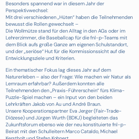
Besonders spannend war in diesem Jahr der
Perspektivwechsel:
Mit drei verschiedenen „Hüten“ haben die Teilnehmenden
bewusst die Rollen gewechselt –
Die Wollmütze stand für den Alltag in den AGs oder im
Lehrerzimmer, die Baseballcap für die fnl-p-Teams mit
dem Blick aufs große Ganze am eigenen Schulstandort,
und der „seriöse“ Hut für die Kommissionssicht auf die
Entwicklungsziele und Kriterien.
Ein thematischer Fokus lag dieses Jahr auf dem
Naturerleben – also der Frage: Wie machen wir Natur als
Lernraum erfahrbar? Außerdem konnten alle
Teilnehmenden den „Praxis-Führerschein“ fürs Klima-
Puzzle-Spiel machen – ein Input von den beiden
Lehrkräften Jakob von Au und André Braun.
Unsere Kooperationspartner Eva Jerger (Fair-Trade-
Diözese) und Jürgen Wurth (BDKJ) begleiteten das
Zukunftsforum ebenso wie der neu konstituierte fnl-p-
Beirat mit den Schulleitern Marco Cataldo, Michael
Kerstholt und Stefan Kohnert.