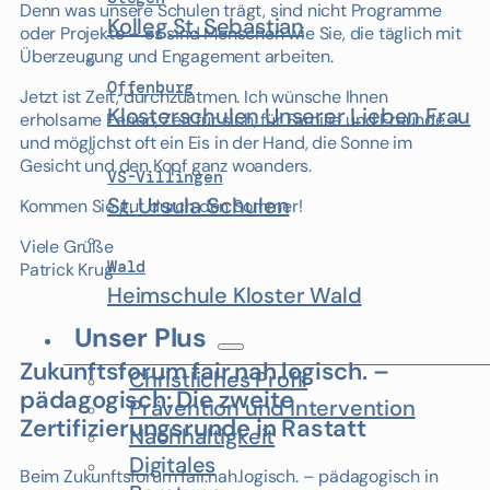
Denn was unsere Schulen trägt, sind nicht Programme
Kolleg St. Sebastian
oder Projekte – es sind Menschen wie Sie, die täglich mit
Überzeugung und Engagement arbeiten.
Offenburg
Jetzt ist Zeit, durchzuatmen. Ich wünsche Ihnen
Klosterschulen Unserer Lieben Frau
erholsame Ferien, Zeit für sich, für Familie und Freunde –
und möglichst oft ein Eis in der Hand, die Sonne im
Gesicht und den Kopf ganz woanders.
VS-Villingen
St. Ursula Schulen
Kommen Sie gut durch den Sommer!
Viele Grüße
Wald
Patrick Krug
Heimschule Kloster Wald
Unser Plus
Zukunftsforum fair.nah.logisch. –
Christliches Profil
pädagogisch: Die zweite
Prävention und Intervention
Zertifizierungsrunde in Rastatt
Nachhaltigkeit
Digitales
Beim Zukunftsforum fair.nah.logisch. – pädagogisch in