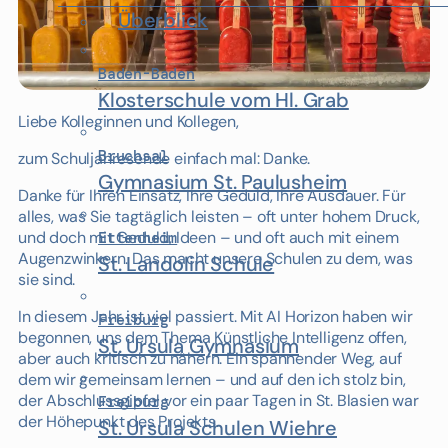
Überblick
Baden-Baden
Klosterschule vom Hl. Grab
Liebe Kolleginnen und Kollegen,
Bruchsal
zum Schuljahresende einfach mal: Danke.
Gymnasium St. Paulusheim
Danke für Ihren Einsatz, Ihre Geduld, Ihre Ausdauer. Für
alles, was Sie tagtäglich leisten – oft unter hohem Druck,
und doch mit Geduld, Ideen – und oft auch mit einem
Ettenheim
Augenzwinkern. Das macht unsere Schulen zu dem, was
St. Landolin Schule
sie sind.
In diesem Jahr ist viel passiert. Mit AI Horizon haben wir
Freiburg
begonnen, uns dem Thema Künstliche Intelligenz offen,
St. Ursula Gymnasium
aber auch kritisch zu nähern. Ein spannender Weg, auf
dem wir gemeinsam lernen – und auf den ich stolz bin,
der Abschlussgipfel vor ein paar Tagen in St. Blasien war
Freiburg
der Höhepunkt des Projekts.
St. Ursula Schulen Wiehre