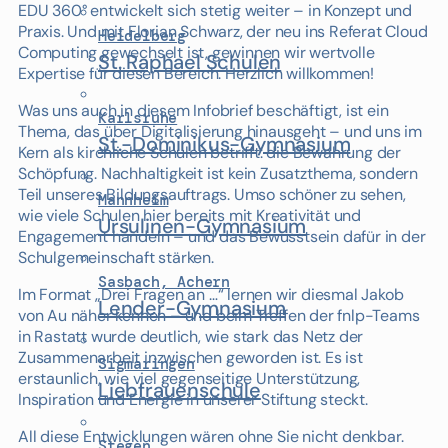
EDU 360° entwickelt sich stetig weiter – in Konzept und
Praxis. Und mit Florian Schwarz, der neu ins Referat Cloud
Heidelberg
Computing gewechselt ist, gewinnen wir wertvolle
St. Raphael Schulen
Expertise für diesen Bereich. Herzlich willkommen!
Was uns auch in diesem Infobrief beschäftigt, ist ein
Karlsruhe
Thema, das über Digitalisierung hinausgeht – und uns im
St.-Dominikus-Gymnasium
Kern als kirchliche Schulen betrifft: die Bewahrung der
Schöpfung. Nachhaltigkeit ist kein Zusatzthema, sondern
Teil unseres Bildungsauftrags. Umso schöner zu sehen,
Mannheim
wie viele Schulen hier bereits mit Kreativität und
Ursulinen-Gymnasium
Engagement handeln – und das Bewusstsein dafür in der
Schulgemeinschaft stärken.
Sasbach, Achern
Im Format „Drei Fragen an …“ lernen wir diesmal Jakob
Lender-Gymnasium
von Au näher kennen – und beim Treffen der fnlp-Teams
in Rastatt wurde deutlich, wie stark das Netz der
Zusammenarbeit inzwischen geworden ist. Es ist
Sigmaringen
erstaunlich, wie viel gegenseitige Unterstützung,
Liebfrauenschule
Inspiration und Energie in unserer Stiftung steckt.
All diese Entwicklungen wären ohne Sie nicht denkbar.
Stegen