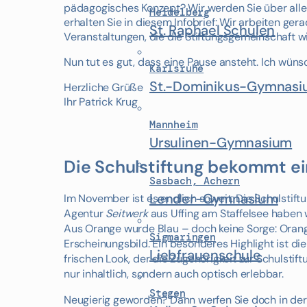
pädagogisches Konzept? Wir werden Sie über alle
Heidelberg
erhalten Sie in diesem Infobrief: Wir arbeiten ge
St. Raphael Schulen
Veranstaltungen, die die Stiftungsgemeinschaft 
Nun tut es gut, dass eine Pause ansteht. Ich wün
Karlsruhe
St.-Dominikus-Gymnas
Herzliche Grüße
Ihr Patrick Krug
Mannheim
Ursulinen-Gymnasium
Die Schulstiftung bekommt e
Sasbach, Achern
Lender-Gymnasium
Im November ist es endlich soweit: Die Schulsti
Agentur
Seitwerk
aus Uffing am Staffelsee haben 
Aus Orange wurde Blau – doch keine Sorge: Orang
Sigmaringen
Erscheinungsbild. Ein besonderes Highlight ist di
Liebfrauenschule
frischen Look, der die Zugehörigkeit zur Schulsti
nur inhaltlich, sondern auch optisch erlebbar.
Stegen
Neugierig geworden? Dann werfen Sie doch in der