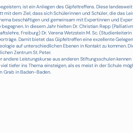
geistern, ist ein Anliegen des Gipfeltreffens. Diese landesweit 
att mit dem Ziel, dass sich Schülerinnen und Schüler, die das Le
 Thema beschäftigen und gemeinsam mit Expertinnen und Exper
egegnen. In diesem Jahr hielten Dr. Christian Repp (Palliativme
aftslehre, Freiburg) Dr. Verena Wetzstein M. Sc. (Studienleiteri
orträge. Damit bietet das Gipfeltreffen eine exzellente Gelege
logie auf unterschiedlichen Ebenen in Kontakt zu kommen. D
lichen Zentrum St. Peter.
hier andere Leistungskurse aus anderen Stiftungsschulen kennen
viel tiefer ins Thema einsteigen, als es meist in der Schule mögl
gen Grab in Baden-Baden.