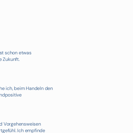
 ist schon etwas
e Zukunft.
che ich, beim Handeln den
ndpositive
und Vorgehensweisen
tgefühl. Ich empfinde