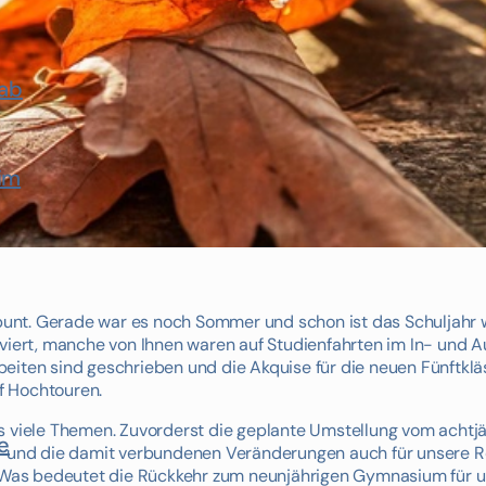
rab
im
r bunt. Gerade war es noch Sommer und schon ist das Schuljahr 
lviert, manche von Ihnen waren auf Studienfahrten im In- und A
eiten sind geschrieben und die Akquise für die neuen Fünftklä
uf Hochtouren.
s viele Themen. Zuvorderst die geplante Umstellung vom achtjä
e
und die damit verbundenen Veränderungen auch für unsere R
Was bedeutet die Rückkehr zum neunjährigen Gymnasium für u