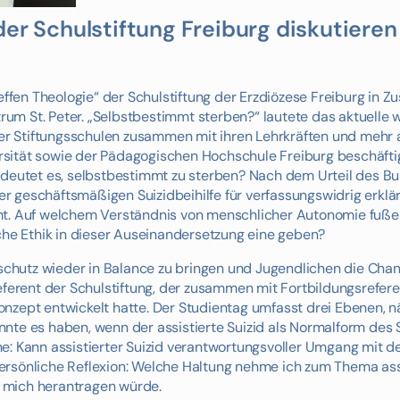
der Schulstiftung Freiburg diskutieren
reffen Theologie“ der Schulstiftung der Erzdiözese Freiburg in
um St. Peter. „Selbstbestimmt sterben?“ lautete das aktuelle 
ller Stiftungsschulen zusammen mit ihren Lehrkräften und mehr 
rsität sowie der Pädagogischen Hochschule Freiburg beschäfti
eutet es, selbstbestimmt zu sterben? Nach dem Urteil des B
 geschäftsmäßigen Suizidbeihilfe für verfassungswidrig erklär
mmt. Auf welchem Verständnis von menschlicher Autonomie fuße
iche Ethik in dieser Auseinandersetzung eine geben?
hutz wieder in Balance zu bringen und Jugendlichen die Chanc
referent der Schulstiftung, der zusammen mit Fortbildungsrefer
 Konzept entwickelt hatte. Der Studientag umfasst drei Ebenen, n
nte es haben, wenn der assistierte Suizid als Normalform des 
e: Kann assistierter Suizid verantwortungsvoller Umgang mit d
rsönliche Reflexion: Welche Haltung nehme ich zum Thema assis
 mich herantragen würde.