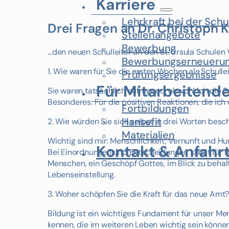
Karriere
Lehrkraft bei der Schu
Drei Fragen an Dr. Christoph Kä
Stellenangebote
Bewerbung
…den neuen Schulleiter an den St. Ursula Schulen 
Bewerbungserneueru
1. Wie waren für Sie die ersten Wochen als Schulle
Prüfungsergebnisse
Für Mitarbeitend
Sie waren tatsächlich aufregend, obwohl ich die Sch
Besonderes. Für die positiven Reaktionen, die ich e
Fortbildungen
Hansefit
2. Wie würden Sie sich selbst in drei Worten be
Materialien
Wichtig sind mir: Menschlichkeit, Vernunft und Hu
Kontakt & Anfahr
Bei Einordnungen und Entscheidungen spielt für m
Menschen, ein Geschöpf Gottes, im Blick zu behal
Lebenseinstellung.
3. Woher schöpfen Sie die Kraft für das neue Amt
Bildung ist ein wichtiges Fundament für unser M
kennen, die im weiteren Leben wichtig sein könne