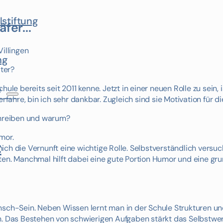
lstiftung
fer...
Villingen
ng
iter?
e
ule bereits seit 2011 kenne. Jetzt in einer neuen Rolle zu sein,
rfahre, bin ich sehr dankbar. Zugleich sind sie Motivation für di
schreiben und warum?
mor.
t
ich die Vernunft eine wichtige Rolle. Selbstverständlich versu
ten. Manchmal hilft dabei eine gute Portion Humor und eine gru
?
ensch-Sein. Neben Wissen lernt man in der Schule Strukturen 
n. Das Bestehen von schwierigen Aufgaben stärkt das Selbstwer