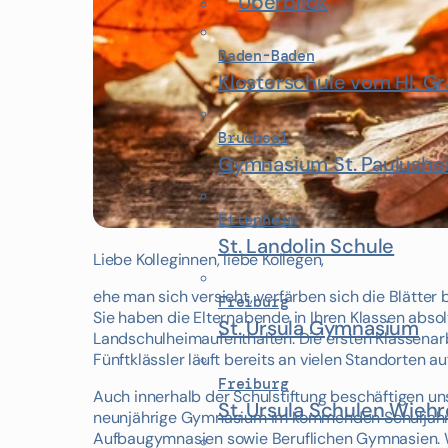
Überblick
Baden-Baden
Klosterschule vom Hl. G
Bruchsal
Gymnasium St. Paulushe
Ettenheim
St. Landolin Schule
Liebe Kolleginnen, liebe Kollegen,
ehe man sich versieht, verfärben sich die Blätte
Freiburg
Sie haben die Elternabende in Ihren Klassen abso
St. Ursula Gymnasium
Landschulheimaufenthalten. Die ersten Klassenarb
Fünftklässler läuft bereits an vielen Standorten a
Freiburg
Auch innerhalb der Schulstiftung beschäftigen un
St. Ursula Schulen Wiehr
neunjährige Gymnasium im kommenden Schuljahr 
Aufbaugymnasien sowie Beruflichen Gymnasien. 