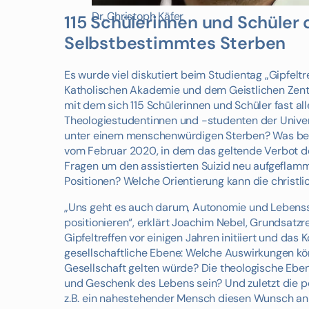
Dr. Christoph Käfer
115 Schülerinnen und Schüler 
Selbstbestimmtes Sterben
Es wurde viel diskutiert beim Studientag „Gipfelt
Katholischen Akademie und dem Geistlichen Zentr
mit dem sich 115 Schülerinnen und Schüler fast a
Theologiestudentinnen und -studenten der Unive
unter einem menschenwürdigen Sterben? Was bed
vom Februar 2020, in dem das geltende Verbot der
Fragen um den assistierten Suizid neu aufgefla
Positionen? Welche Orientierung kann die christl
„Uns geht es auch darum, Autonomie und Lebenssc
positionieren“, erklärt Joachim Nebel, Grundsatz
Gipfeltreffen vor einigen Jahren initiiert und das
gesellschaftliche Ebene: Welche Auswirkungen kön
Gesellschaft gelten würde? Die theologische Eben
und Geschenk des Lebens sein? Und zuletzt die pe
z.B. ein nahestehender Mensch diesen Wunsch an