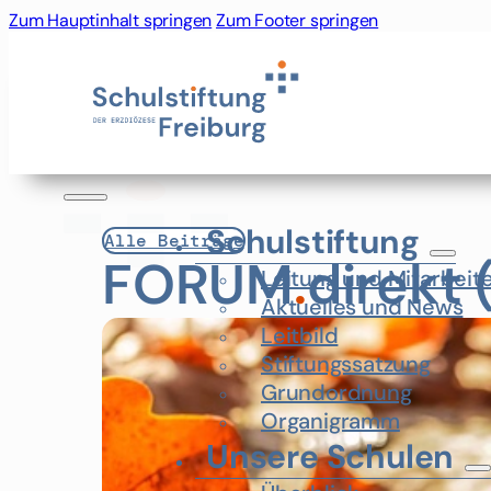
Zum Hauptinhalt springen
Zum Footer springen
Schulstiftung
Alle Beiträge
FORUM
.
direkt 
Leitung und Mitarbeit
Aktuelles und News
Leitbild
Stiftungssatzung
Grundordnung
Organigramm
Unsere Schulen