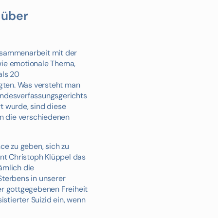
 über
 Zusammenarbeit mit der
wie emotionale Thema,
als 20
gten. Was versteht man
undesverfassungsgerichts
t wurde, sind diese
n die verschiedenen
e zu geben, sich zu
ent Christoph Klüppel das
ämlich die
Sterbens in unserer
er gottgegebenen Freiheit
tierter Suizid ein, wenn