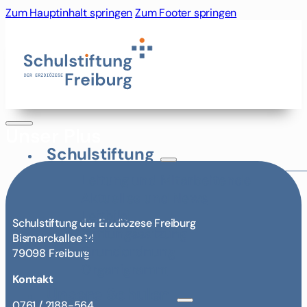
Zum Hauptinhalt springen
Zum Footer springen
Unser Plus
Schulstiftung
Leitung und Mitarbeitende
Aktuelles und News
Leitbild
Schulstiftung der Erzdiözese Freiburg
Stiftungssatzung
Bismarckallee 14
Grundordnung
79098 Freiburg
Organigramm
Kontakt
Unsere Schulen
0761 / 2188-564